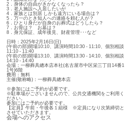
2．身体の自由がきかなくなったら？
3．老人施設へ入居したいが
4．家族とは別居 しかも遠方にいる場合は？
5．万一のとき知人への連絡を頼む人が？
6．ひとり身だが自身のお葬式はどうしたら？
7．お骨は？ お墓は？
8．身元保証、成年後見、財産管理･･･など
日時：2025年2月16日(日)
(午前の部)開場10:10、講演時間10:30 - 11:10、個別相談
11:10 - 11:40
(午前の部)開場13:10、講演時間13:30 - 14:10、個別相談
14:10 - 14:40
会場：一柳葬具總本店本社(名古屋市中区栄三丁目14番1
1号)6階
費用：無料
主催(敬称略)：一柳葬具總本店
※参加にはご予約が必要です。
※駐車場がございませんので、公共交通機関をご利用く
ださい。
参加にはご予約が必要です。
【定員】午前・午後各１組様 ※定員になり次第締切と
させていただきます。
会場へのアクセス