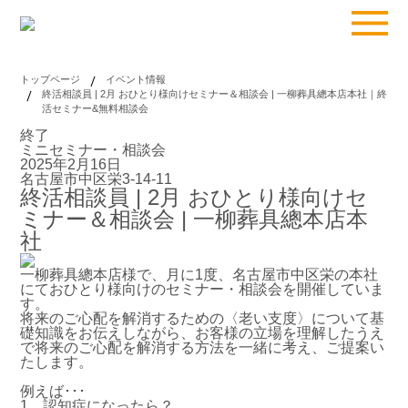
トップページ
イベント情報
終活相談員 | 2月 おひとり様向けセミナー＆相談会 | 一柳葬具總本店本社｜終
活セミナー&無料相談会
終了
ミニセミナー・相談会
2025年2月16日
名古屋市中区栄3-14-11
終活相談員 | 2月 おひとり様向けセ
ミナー＆相談会 | 一柳葬具總本店本
社
一柳葬具總本店様で、月に1度、名古屋市中区栄の本社
にておひとり様向けのセミナー・相談会を開催していま
す。
将来のご心配を解消するための〈老い支度〉について基
礎知識をお伝えしながら、お客様の立場を理解したうえ
で将来のご心配を解消する方法を一緒に考え、ご提案い
たします。
例えば･･･
1．認知症になったら？