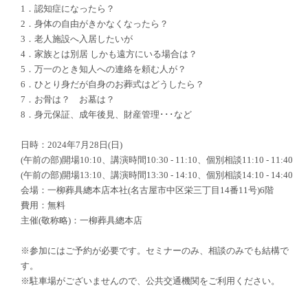
1．認知症になったら？
2．身体の自由がきかなくなったら？
3．老人施設へ入居したいが
4．家族とは別居 しかも遠方にいる場合は？
5．万一のとき知人への連絡を頼む人が？
6．ひとり身だが自身のお葬式はどうしたら？
7．お骨は？ お墓は？
8．身元保証、成年後見、財産管理･･･など
日時：2024年7月28日(日)
(午前の部)開場10:10、講演時間10:30 - 11:10、個別相談11:10 - 11:40
(午前の部)開場13:10、講演時間13:30 - 14:10、個別相談14:10 - 14:40
会場：一柳葬具總本店本社(名古屋市中区栄三丁目14番11号)6階
費用：無料
主催(敬称略)：一柳葬具總本店
※参加にはご予約が必要です。セミナーのみ、相談のみでも結構で
す。
※駐車場がございませんので、公共交通機関をご利用ください。