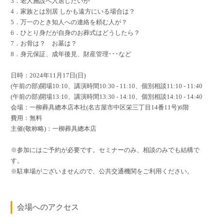
3．老人施設へ入居したいが
4．家族とは別居 しかも遠方にいる場合は？
5．万一のとき知人への連絡を頼む人が？
6．ひとり身だが自身のお葬式はどうしたら？
7．お骨は？ お墓は？
8．身元保証、成年後見、財産管理･･･など
日時：2024年11月17日(日)
(午前の部)開場10:10、講演時間10:30 - 11:10、個別相談11:10 - 11:40
(午前の部)開場13:10、講演時間13:30 - 14:10、個別相談14:10 - 14:40
会場：一柳葬具總本店本社(名古屋市中区栄三丁目14番11号)6階
費用：無料
主催(敬称略)：一柳葬具總本店
※参加にはご予約が必要です。セミナーのみ、相談のみでも結構で
す。
※駐車場がございませんので、公共交通機関をご利用ください。
会場へのアクセス