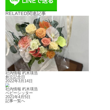
RELATED
関連記事
社内情報
朽木瑛浩
創立記念日
2022年3月14日
社内情報
朽木瑛浩
ベビーシッター
2021年4月5日
記事一覧へ