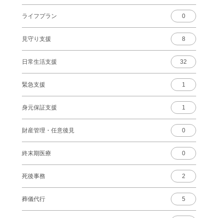
ライフプラン
0
見守り支援
8
日常生活支援
32
緊急支援
1
身元保証支援
1
財産管理・任意後見
0
終末期医療
0
死後事務
2
葬儀代行
5