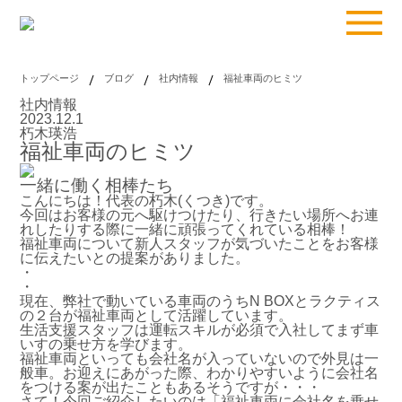
トップページ
ブログ
社内情報
福祉車両のヒミツ
社内情報
2023.12.1
朽木瑛浩
福祉車両のヒミツ
一緒に働く相棒たち
こんにちは！代表の朽木(くつき)です。
今回はお客様の元へ駆けつけたり、行きたい場所へお連
れしたりする際に一緒に頑張ってくれている相棒！
福祉車両について新人スタッフが気づいたことをお客様
に伝えたいとの提案がありました。
・
・
現在、弊社で動いている車両のうちN BOXとラクティス
の２台が福祉車両として活躍しています。
生活支援スタッフは運転スキルが必須で入社してまず車
いすの乗せ方を学びます。
福祉車両といっても会社名が入っていないので外見は一
般車。お迎えにあがった際、わかりやすいように会社名
をつける案が出たこともあるそうですが・・・
さて！今回ご紹介したいのは「福祉車両に会社名を乗せ