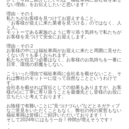
ない理由」をお伝えしたいと思います！
理由・その１
私たちがお客様を見つけてお迎えすること。
「お客様が迎えに来た業者を見つける」のではなく、人
と人。
モットーである家族のように寄り添う気持ちで私たちが
お客様を見つけて安全にお迎えします。
理由・その２
お客様の中には福祉車両がお迎えに来たと周囲に見せた
くない方々も多くおられます。
私たちが目立つ必要はなく、お客様のお気持ちを一番に
日常、環境の邪魔をしない。
こういった理由で福祉車両に会社名を載せないこと、そ
れは弊社のモットーに従って自然なことというわけで
す。
会社名を載せれば宣伝としての効果もありますが、お客
様の心に丁寧に寄り添うことを最優先とし皆様のお役に
立ちたいと考えております。
お陰様で有難いことに”見つけづらい”などとネガティブ
なご意見をいただくこともなく、弊社の何の変哲もない
福祉車両は皆様にご好評いただいております！！
そして2024年にはもう一台！仲間が増えそうです！
・
・