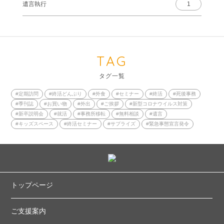
遺言執行
1
TAG
タグ一覧
#定期訪問
#終活どんぶり
#外食
#セミナー
#終活
#死後事務
#季刊誌
#お買い物
#外出
#ご挨拶
#新型コロナウイルス対策
#新卒説明会
#就活
#事務所移転
#無料相談
#遺言
#キッズスペース
#終活セミナー
#サプライズ
#緊急事態宣言発令
トップページ
ご支援案内