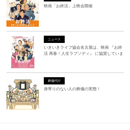
映画「お終活」上映会開催
ニュース
いきいきライフ協会名古屋は、映画 『お終
活 再春！人生ラプソディ』 に協賛していま
す
葬儀代行
身寄りのない人の葬儀の実態！