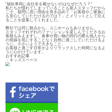
”福祉車両に会社名を載せないのはなぜだろう？”
私たちが慣れてしまっていることも新人スタッフだから
こそ、疑問に思い理由を突き詰めて「お客様やご家族に
も安心していただけるのでは？」とメリットとして伝え
ることを提案してくれました。
弊社では同じ観点から、ユニホームもありません。
スタッフそれぞれのファッションを楽しんでくださるお
客様もみえますし、食事や買い物の同行の際も他人から
の視線を気にすることなく自然に過ごしていただけるよ
うに。小さいようで大きなこと。
お客様と過ごす日常がよりリラックスした時間になるよ
うに心がけています。
おすすめ記事
・キッズスペース