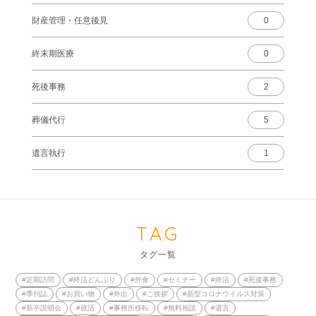
財産管理・任意後見
0
終末期医療
0
死後事務
2
葬儀代行
5
遺言執行
1
TAG
タグ一覧
#定期訪問
#終活どんぶり
#外食
#セミナー
#終活
#死後事務
#季刊誌
#お買い物
#外出
#ご挨拶
#新型コロナウイルス対策
#新卒説明会
#就活
#事務所移転
#無料相談
#遺言